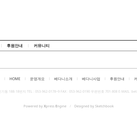
Skip to content
후원안내
커뮤니티
HOME
운영개요
베다니소개
베다니사업
후원안내
88-18번지 TEL : 053-962-0178~9 FAX : 053-962-0190 우편번호 701-808 E-MAIL :bet
Powered by
X
press
E
ngine
/
Designed by Sketchbook