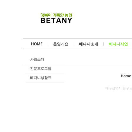
HOME
운영개요
베다니소개
베다니사업
사업소개
전문프로그램
Home
베다니생활표
대구광역시 동구 신기동 1