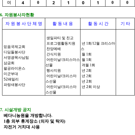
4
2
1
0
1
여
0
0
0
6. 자원봉사자현황
자 원 봉 사 단 체 명
활 동 내 용
활 동 시 간
기 타
생일파티 및 친교
프로그램활동지원
년 1회/12월 크리스마
믿음국제교회
찬양예배
스
디딤돌봉사단
간식지원
월 1회
서영광목사님팀
어린이날/크리스마스
월 1회
삼금회
선물
격월 1회
팔공라이온스
행사지원
년 2회
미군부대
어린이날/크리스마
년 2회
52패밀리
스선물
년 2회
파랑새봉사단
어린이날/크리스마
년 2회 이상
스선물
7. 시설개방 공지
베다니농원을 개방합니다.
1층 외부 휴게장소 (의자 및 탁자)
자전거 거치대 사용