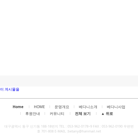
이 게시물을
Home
HOME
운영개요
베다니소개
베다니사업
후원안내
커뮤니티
전체 보기
▲ 위로
대구광역시 동구 신기동 188-18번지 TEL : 053-962-0178~9 FAX : 053-962-0190 우편번
호 701-808 E-MAIL :betany@hanmail.net