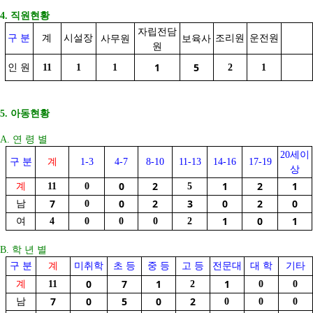
4. 직원현황
자립전담
사무원
보육사
구 분
계
시설장
조리원
운전원
원
1
5
인 원
11
1
1
2
1
5. 아동현황
A. 연 령 별
20세이
구 분
계
1-3
4-7
8-10
11-13
14-16
17-19
상
0
2
1
2
1
계
11
0
5
7
0
2
3
0
2
0
남
0
1
0
1
여
4
0
0
0
2
B. 학 년 별
구 분
계
미취학
초 등
중 등
고 등
전문대
대 학
기타
0
7
1
1
계
11
2
0
0
7
0
5
0
2
남
0
0
0