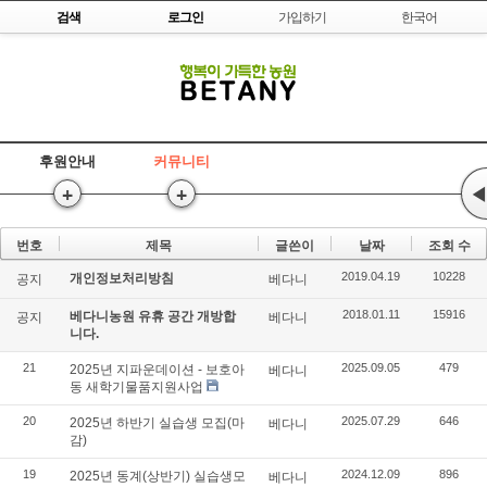
Skip to content
검색
로그인
가입하기
한국어
후원안내
커뮤니티
+
+
◀
번호
제목
글쓴이
날짜
조회 수
2019.04.19
10228
개인정보처리방침
공지
베다니
2018.01.11
15916
베다니농원 유휴 공간 개방합
공지
베다니
니다.
21
2025.09.05
479
2025년 지파운데이션 - 보호아
베다니
동 새학기물품지원사업
20
2025.07.29
646
2025년 하반기 실습생 모집(마
베다니
감)
19
2024.12.09
896
2025년 동계(상반기) 실습생모
베다니