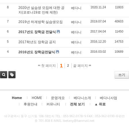
8
2020.11.24
11803
2020년 실습생 모집에 대한 공
베다니
지(코로나19로 인해 제한)
7
2019.07.04
40603
2019년 하계방학 실습생모집
베다니
6
2017.04.04
11450
2017년도 장학금 전달식
베다니
5
2016.12.20
14753
2017학년도 장학금 공지
베다니
4
2016.03.02
10689
2016년도 장학금전달식
베다니
1
첫 페이지
2
끝 페이지
쓰기
검색
태그
Home
HOME
운영개요
베다니소개
베다니사업
후원안내
커뮤니티
전체 보기
▲ 위로
대구광역시 동구 신기동 188-18번지 TEL : 053-962-0178~9 FAX : 053-962-0190 우편번
호 701-808 E-MAIL :betany@hanmail.net