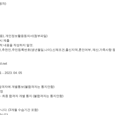
용차
)
활용
),
개인정보활용동의서
(
첨부파일
)
시 제출
적 내용을 작성하지 말것
.
교
,
추천인
,
주민등록번호
(
생년월일
,
나이
),
신체조건
,
출신지역
,
혼인여부
,
재산
,
가족사항 
l.net
21
–
2023. 04. 05
합격자에 개별통보
(
불합격자는 통지안함
)
정
 -
최종 합격자 개별 통지
(
불합격자는 통지안함
)
합니다
. (3
개월 수습기간 포함
)
않습니다
.