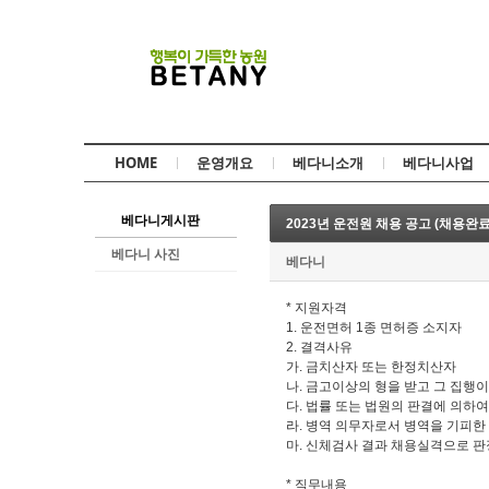
HOME
운영개요
베다니소개
베다니사업
베다니게시판
2023년 운전원 채용 공고 (채용완료
베다니 사진
베다니
*
지원자격
1.
운전면허
1
종 면허증 소지자
2.
결격사유
가
.
금치산자 또는 한정치산자
나
.
금고이상의 형을 받고 그 집행
다
.
법률 또는 법원의 판결에 의하여
라
.
병역 의무자로서 병역을 기피한
마
.
신체검사 결과 채용실격으로 판
*
직무내용