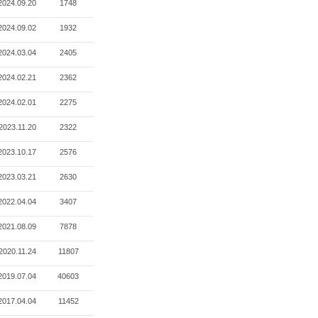
2024.09.20
1748
2024.09.02
1932
2024.03.04
2405
2024.02.21
2362
2024.02.01
2275
2023.11.20
2322
2023.10.17
2576
2023.03.21
2630
2022.04.04
3407
2021.08.09
7878
2020.11.24
11807
2019.07.04
40603
2017.04.04
11452