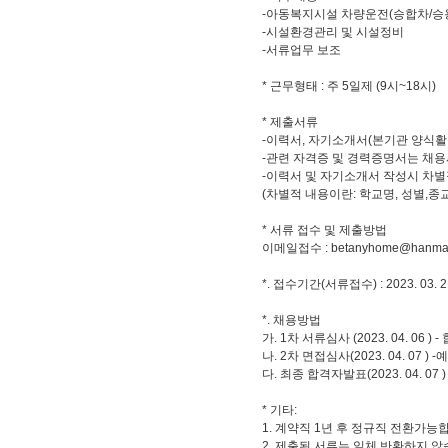
-
아동복지시설 차량운전
(
승합차
/
승
-
시설환경관리 및 시설정비
-
서류업무 보조
*
근무형태
:
주
5
일제
(9
시
~18
시
)
*
제출서류
-
이력서
,
자기소개서
(
본기관 양식
-
관련 자격증 및 경력증명서는 채용
-
이력서 및 자기소개서 작성시 차별
(
차별적 내용이란
:
학교명
,
성별
,
종
*
서류 접수 및 제출방법
이메일접수
: betanyhome@hanmai
*.
접수기간
(
서류접수
) : 2023. 03. 
*.
채용방법
가
. 1
차 서류심사
(2023. 04. 06 ) -
나
. 2
차 면접심사
(2023. 04. 07 ) -
예
다
.
최종 합격자발표
(2023. 04. 07 )
*
기타
:
1.
계약직
1
년 후 정규직 전환가능
2.
제출된 서류는 일체 반환하지 