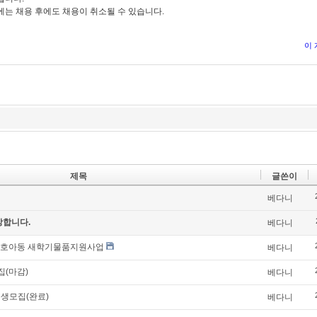
에는 채용 후에도 채용이 취소될 수 있습니다
.
이
제목
글쓴이
베다니
방합니다.
베다니
- 보호아동 새학기물품지원사업
베다니
집(마감)
베다니
습생모집(완료)
베다니