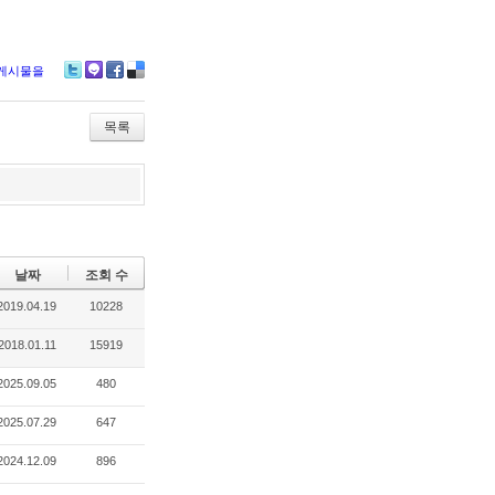
 게시물을
Tw
M
Fa
De
itte
e2
ce
lici
r
da
bo
ou
목록
y
ok
s
날짜
조회 수
2019.04.19
10228
2018.01.11
15919
2025.09.05
480
2025.07.29
647
2024.12.09
896