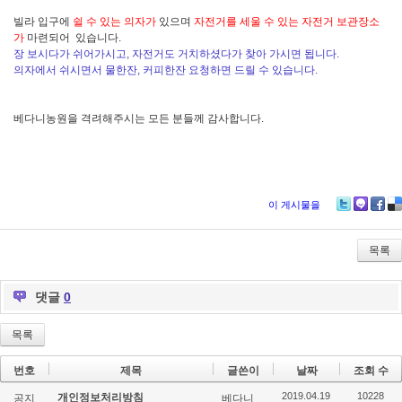
빌라 입구에
쉴 수 있는 의자가
있으며
자전거를 세울 수 있는 자전거 보관장소
가
마련되어 있습니다.
장 보시다가 쉬어가시고, 자전거도 거치하셨다가 찾아 가시면 됩니다.
의자에서 쉬시면서 물한잔, 커피한잔 요청하면 드릴 수 있습니다.
베다니농원을 격려해주시는 모든 분들께 감사합니다.
이 게시물을
Tw
M
Fa
De
itte
e2
ce
lici
r
da
bo
ou
목록
y
ok
s
댓글
0
목록
번호
제목
글쓴이
날짜
조회 수
2019.04.19
10228
개인정보처리방침
공지
베다니