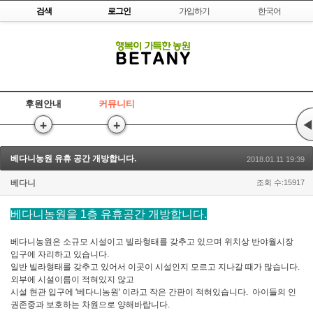
Skip to content
검색
로그인
가입하기
한국어
후원안내
커뮤니티
+
+
◀
베다니농원 유휴 공간 개방합니다.
2018.01.11 19:39
베다니
조회 수:15917
베다니농원을 1층 유휴공간 개방합니다.
베다니농원은 소규모 시설이고 빌라형태를 갖추고 있으며 위치상 반야월시장
입구에 자리하고 있습니다.
일반 빌라형태를 갖추고 있어서 이곳이 시설인지 모르고 지나갈 때가 많습니다.
외부에 시설이름이 적혀있지 않고
시설 현관 입구에 '베다니농원' 이라고 작은 간판이 적혀있습니다. 아이들의 인
권존중과 보호하는 차원으로 양해바랍니다.