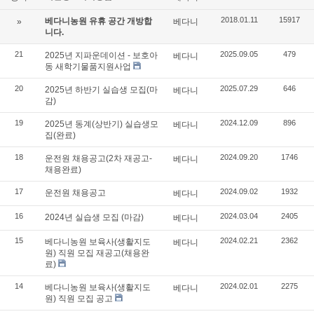
2018.01.11
15917
베다니농원 유휴 공간 개방합
»
베다니
니다.
21
2025.09.05
479
2025년 지파운데이션 - 보호아
베다니
동 새학기물품지원사업
20
2025.07.29
646
2025년 하반기 실습생 모집(마
베다니
감)
19
2024.12.09
896
2025년 동계(상반기) 실습생모
베다니
집(완료)
18
2024.09.20
1746
운전원 채용공고(2차 재공고-
베다니
채용완료)
17
2024.09.02
1932
운전원 채용공고
베다니
16
2024.03.04
2405
2024년 실습생 모집 (마감)
베다니
15
2024.02.21
2362
베다니농원 보육사(생활지도
베다니
원) 직원 모집 재공고(채용완
료)
14
2024.02.01
2275
베다니농원 보육사(생활지도
베다니
원) 직원 모집 공고