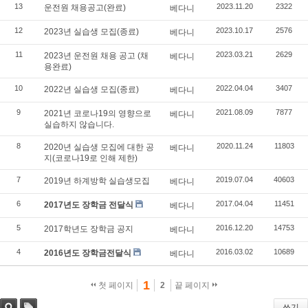
13
2023.11.20
2322
운전원 채용공고(완료)
베다니
12
2023.10.17
2576
2023년 실습생 모집(종료)
베다니
11
2023.03.21
2629
2023년 운전원 채용 공고 (채
베다니
용완료)
10
2022.04.04
3407
2022년 실습생 모집(종료)
베다니
9
2021.08.09
7877
2021년 코로나19의 영향으로
베다니
실습하지 않습니다.
8
2020.11.24
11803
2020년 실습생 모집에 대한 공
베다니
지(코로나19로 인해 제한)
7
2019.07.04
40603
2019년 하계방학 실습생모집
베다니
6
2017.04.04
11451
2017년도 장학금 전달식
베다니
5
2016.12.20
14753
2017학년도 장학금 공지
베다니
4
2016.03.02
10689
2016년도 장학금전달식
베다니
1
첫 페이지
2
끝 페이지
쓰기